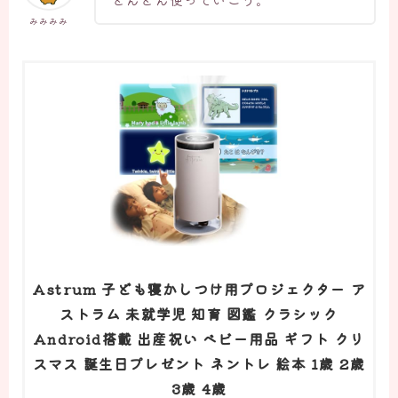
みみみみ
Astrum 子ども寝かしつけ用プロジェクター ア
ストラム 未就学児 知育 図鑑 クラシック
Android搭載 出産祝い ベビー用品 ギフト クリ
スマス 誕生日プレゼント ネントレ 絵本 1歳 2歳
3歳 4歳