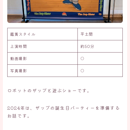
鑑賞スタイル
平土間
上演時間
約50分
動画撮影
○
写真撮影
○
ロボットのザップと遊ぶショーです。
2024年は、ザップの誕生日パーティーを準備する
お話です。