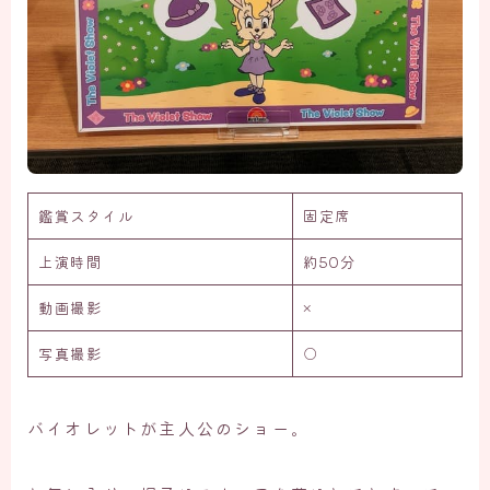
鑑賞スタイル
固定席
上演時間
約50分
動画撮影
×
写真撮影
○
バイオレットが主人公のショー。