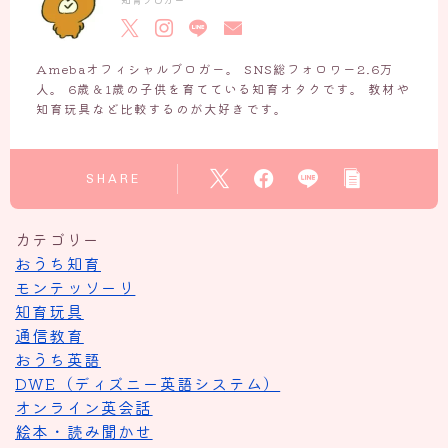
Amebaオフィシャルブロガー。 SNS総フォロワー2.6万
人。 6歳＆1歳の子供を育てている知育オタクです。 教材や
知育玩具など比較するのが大好きです。
SHARE
カテゴリー
おうち知育
モンテッソーリ
知育玩具
通信教育
おうち英語
DWE（ディズニー英語システム）
オンライン英会話
絵本・読み聞かせ