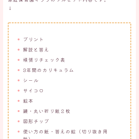
↓
プリント
解説と答え
頑張りチェック表
3年間のカリキュラム
シール
サイコロ
絵本
鏡・丸い折り紙２枚
図形チップ
使い方の紙・答えの絵（切り抜き用
紙）