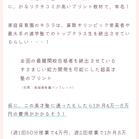
に、かなりクチコミが高いプリント教材で、有名！
家庭保育園のキララは、算数オリンピック受賞者や
最大手の進学塾でのトップクラス生を続出させてい
るらしい・・・！
国の最難関校合格者を続出させている
全
すさまじい能力開発を可能にした超英才
塾のプリント
（引用：家庭保育園パンフレット）
仮に、この英才塾に通ったとしたら1
か月4万～8万
円の費用がかかるそう！
（週1回50分授業で4万円、週2回授業で1か月8万