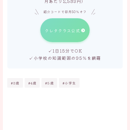
月あたり2,583円）
紹介コードで初月50％オフ
クレタクラス公式
✓1日15分でOK
✓小学校の知識範囲の95％を網羅
#3歳
#4歳
#5歳
#小学生