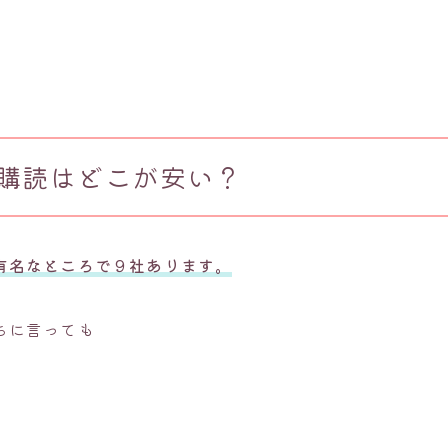
購読はどこが安い？
有名なところで９
社あります。
ちに言っても
ー
ー