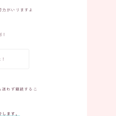
労力がいりますよ
利！
た！
も迷わず継続するこ
介します。