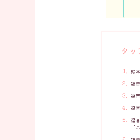
タッ
絵
福
福
福
福
「
福