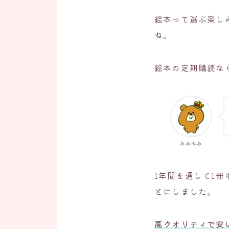
絵本って選ぶ楽し
ね。
絵本の定期購読な
みみみみ
1年間を通して1
とにしました。
高クオリティで安