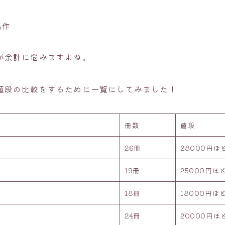
名作
が余計に悩みますよね。
値段の比較をするために一覧にしてみました！
冊数
値段
26冊
28000円ほ
19冊
25000円ほ
18冊
18000円ほ
24冊
20000円ほ