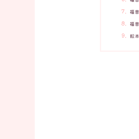
福
福
絵