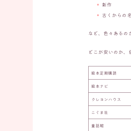
新作
古くからの
など、色々あるの
どこが安いのか、
絵本定期購読
絵本ナビ
クレヨンハウス
こぐま社
童話館