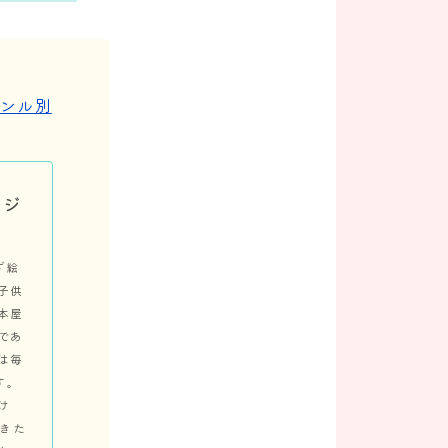
ャンル別
別ジ
ず絵
子供
本屋
であ
は毎
す。
け
できた