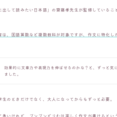
に出して読みたい日本語」の齋藤孝先生が監修しているこ
育は、国語算数など複数教科が対象ですが、作文に特化し
効果的に文章力や表現力を伸ばせるのかな？と、ずっと気
ました。
学生のときだけでなく、大人になってからもずっと必要。
て多いけれど、ブンブンどりむは楽しく作文が書けるとい