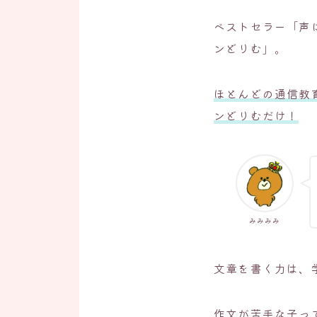
ベストセラー「声
ンどりむ」。
ほとんどの通信教
ンどりむだけ！
みみみみ
文章を書く力は、
作文が苦手な子っ