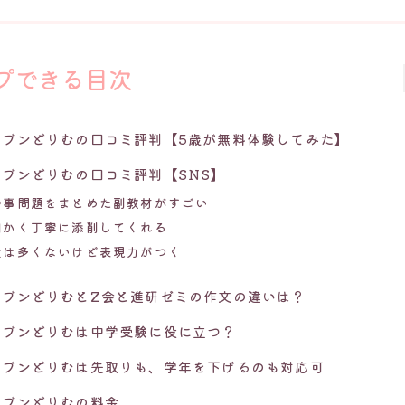
プできる目次
ンブンどりむの口コミ評判【5歳が無料体験してみた】
ンブンどりむの口コミ評判【SNS】
時事問題をまとめた副教材がすごい
細かく丁寧に添削してくれる
量は多くないけど表現力がつく
ンブンどりむとZ会と進研ゼミの作文の違いは？
ンブンどりむは中学受験に役に立つ？
ンブンどりむは先取りも、学年を下げるのも対応可
ンブンどりむの料金