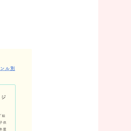
ャンル別
別ジ
ず絵
子供
本屋