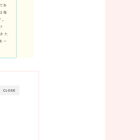
であ
は毎
す。
け
できた
を一
CLOSE