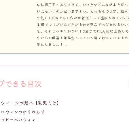
には何百冊とありすぎて、いったいどんな絵本を読ん
げたらいいのか迷いますよね。それもそのはず、絵本
年約1500以上もの作品が新刊として出版されていま
本屋でママがぴんときたものを選んであげるのもいい
ど、それじゃキリがない！3歳までに1万冊以上読ん
中からの厳選！年齢別・ジャンル別で絵本のおすすめ
覧にしました！...
プできる目次
ロウィーンの絵本【乳児向け】
ハロウィンのかくれんぼ
ハッピーハロウィン！