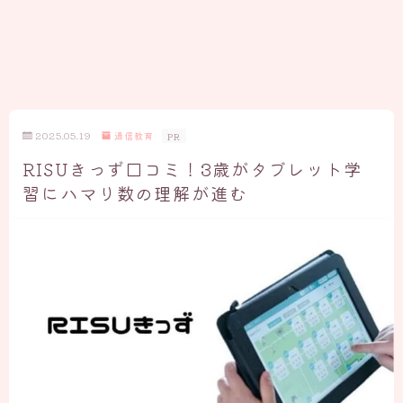
2025.05.19
通信教育
PR
RISUきっず口コミ！3歳がタブレット学
習にハマり数の理解が進む