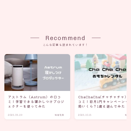
Recommend
こんな記事も読まれています！
アストラム（Astrum）の口コ
ChaChaCha(チャチャチャ）
ミ！学習できる寝かしつけプロジ
コミ！初月1円キャンペーンっ
ェクターを使ってみた
局いくら？1歳と遊んでみた
2025.05.29
知育玩具
2025.10.15
知育