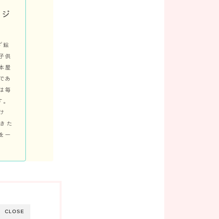
別ジ
ず絵
子供
本屋
であ
は毎
す。
け
できた
を一
CLOSE