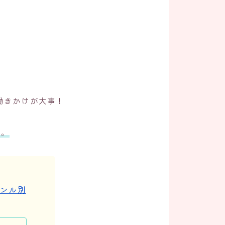
働きかけが大事！
す。
ャンル別